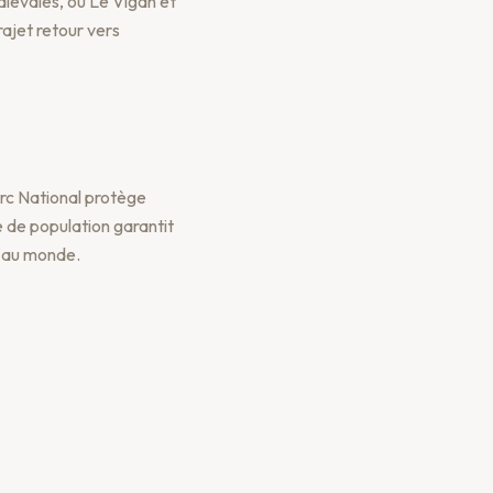
diévales, ou Le Vigan et
ajet retour vers
arc National protège
é de population garantit
s au monde.