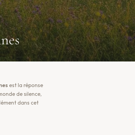
nnes
nes
est la réponse
 monde de silence,
ndément dans cet