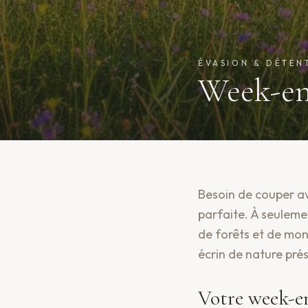
ÉVASION & DÉTEN
Week-en
Besoin de couper av
parfaite. À seuleme
de forêts et de mon
écrin de nature pré
Votre week-e