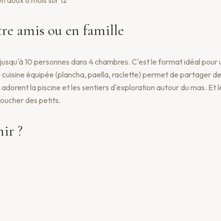
re amis ou en famille
 jusqu'à 10 personnes dans 4 chambres. C'est le format idéal pou
La cuisine équipée (plancha, paella, raclette) permet de partager d
adorent la piscine et les sentiers d'exploration autour du mas. Et 
coucher des petits.
ir ?
Jusqu'à 10 pers.
sible en 1h depuis Montpellier (A75 puis D999), 1h20 depuis Nîme
éroport de Montpellier est le plus proche pour les voyageurs intern
rmacie, restaurants) est à 10 minutes en voiture.