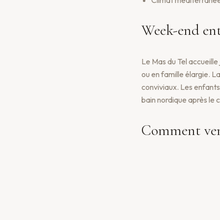
Week-end ent
Le Mas du Tel accueille
ou en famille élargie. 
conviviaux. Les enfants 
bain nordique après le 
Comment ven
Piscine privée
Rivière
Moment nature
Le Mas du Tel est acces
3h depuis Toulouse. L'a
Sumène (commerces, pha