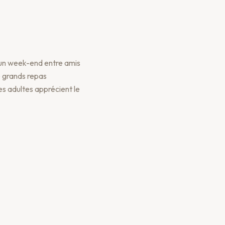
r un week-end entre amis
e grands repas
les adultes apprécient le
Réserver votre séjour
s, 2h30 depuis Lyon et
ationaux. Le village de