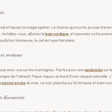
vée
midi et laissez la magie opérer. Le chemin qui monte au mas travers
 Installez-vous, allumez le
bain nordique
, et savourez votre premiè
pollution lumineuse, le ciel est spectaculaire.
 et aventure
asse avec vue sur les montagnes. Partez pour une
randonnée
sur l
gorges de l'Hérault. Pique-niquez au bord d'une vasque naturelle. 
la
piscine privée
du mas. Le soir, plancha sur la terrasse et bain nor
et découverte