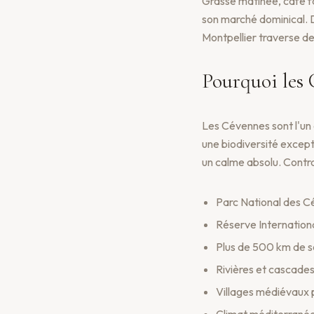
Grasse matinée, café fa
son marché dominical. D
Montpellier traverse d
Pourquoi les
Les Cévennes sont l'un 
une biodiversité excepti
un calme absolu. Contra
Parc National des 
Réserve Internationa
Plus de 500 km de se
Rivières et cascades
Villages médiévaux 
Climat méditerranée