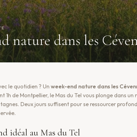
TE
d nature dans les Céve
ec le quotidien ? Un
week-end nature dans les Céven
nt 1h de Montpellier, le Mas du Tel vous plonge dans un
tagnes. Deux jours suffisent pour se ressourcer profo
servée.
nd idéal au Mas du Tel