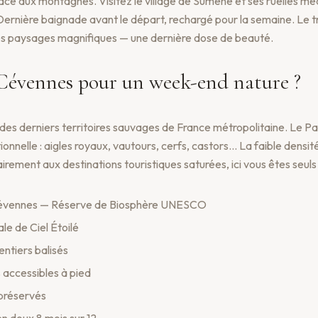
ce aux montagnes. Visitez le village de Sumène et ses ruelles mé
ernière baignade avant le départ, rechargé pour la semaine. Le tr
es paysages magnifiques — une dernière dose de beauté.
 Cévennes pour un week-end nature ?
des derniers territoires sauvages de France métropolitaine. Le P
onnelle : aigles royaux, vautours, cerfs, castors… La faible densit
irement aux destinations touristiques saturées, ici vous êtes seul
Cévennes — Réserve de Biosphère UNESCO
le de Ciel Étoilé
ntiers balisés
 accessibles à pied
préservés
n doux 8 mois sur 12