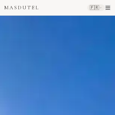
MASDUTEL
🇫🇷