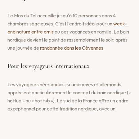
Le Mas du Tel accueille jusqu'à 10 personnes dans 4
chambres spacieuses. C'est l'endroit idéal pour un
week-
end nature entre amis
ou des vacances en famille. Le bain
nordique devient le point de rassemblement le soir, après
une journée de
randonnée dans les Cévennes
.
Pour les voyageurs internationaux
Les voyageurs néerlandais, scandinaves et allemands
apprécient particulièrement le concept du bain nordique («
hottub » ou « hot tub »). Le sud de la France offre un cadre
exceptionnel pour cette tradition nordique, avec un
ensoleillement généreux et des paysages de montagne
préservés. Le Mas du Tel est à 1h de Montpellier,
facilement accessible depuis les aéroports régionaux.