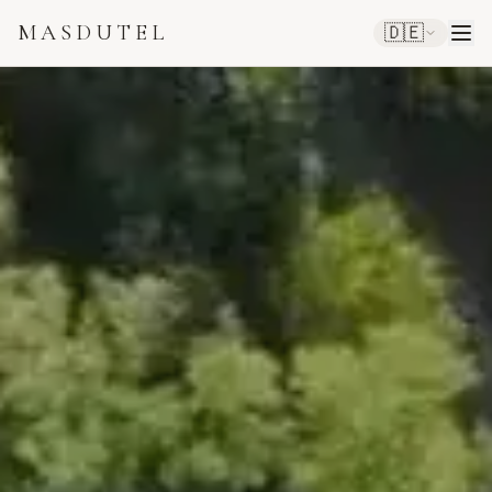
MASDUTEL
🇩🇪