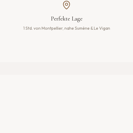
Perfekte Lage
1 Std. von Montpellier, nahe Sumène & Le Vigan
Ihr Natururlaub in den Cevennen
Das
Mas du Tel
ist ein wunderschön renoviertes 140m²
großes Steinhaus auf den Hügeln oberhalb von Pont
d'Hérault, im Herzen des
Nationalparks Cevennen
.
NATIONALPARK CEVENNEN —